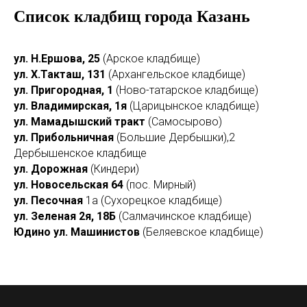
Список кладбищ города Казань
ул. Н.Ершова, 25
(Арское кладбище)
ул. Х.Такташ, 131
(Архангельское кладбище)
ул. Пригородная, 1
(Ново-татарское кладбище)
ул. Владимирская, 1я
(Царицынское кладбище)
ул. Мамадышский тракт
(Самосырово)
ул. Прибольничная
(Большие Дербышки),2
Дербышенское кладбище
ул. Дорожная
(Киндери)
ул. Новосельская 64
(пос. Мирный)
ул. Песочная
1а (Сухорецкое кладбище)
ул. Зеленая 2я,
18Б
(Салмачинское кладбище)
Юдино ул. Машинистов
(Беляевское кладбище)